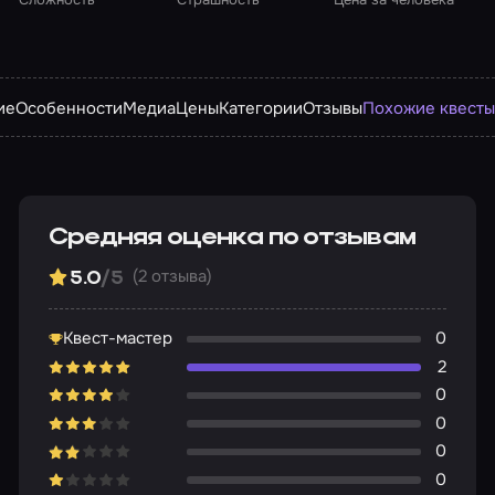
ие
Особенности
Медиа
Цены
Категории
Отзывы
Похожие квест
Средняя оценка по отзывам
(2 отзыва)
5.0
/5
Квест-мастер
0
2
0
0
0
0