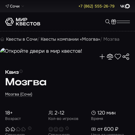
Сочи
+7 (862) 555-26-79
ВКонта
Max
Квесты в Сочи
Квесты компании «Мозгва»
Мозгва
Квиз
Мозгва
Мозгва (Сочи)
18+
2-12
120 мин
Возраст
Кол-во игроков
Время
от 600 ₽
Сложность
Страшность
Цена за человека