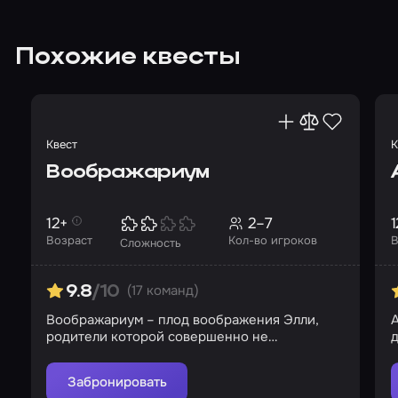
Похожие квесты
Квест
К
Воображариум
12+
2–7
1
Возраст
Кол-во игроков
В
Сложность
(17 команд)
9.8
/10
Воображариум – плод воображения Элли,
родители которой совершенно не
д
интересуются дочерью
Забронировать