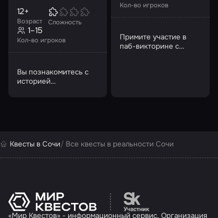
Кол-во игроков
12+
Возраст
Сложность
1–15
Примите участие в
Кол-во игроков
паб-викторине с
вопросами по
абсолютно любой
Вы познакомитесь с
тематике
историей
Олимпийского парка
Квесты в Сочи
Все квесты в реальности Сочи
Перейти на сайт партн
«Мир Квестов» - информационный сервис. Организация