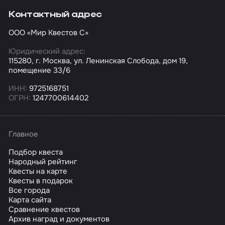
Контактный адрес
ООО «Мир Квестов С»
Юридический адрес:
115280, г. Москва, ул. Ленинская Слобода, дом 19,
помещение 33/6
ИНН:
9725168751
ОГРН:
1247700614402
Главное
Подбор квеста
Народный рейтинг
Квесты на карте
Квесты в подарок
Все города
Карта сайта
Сравнение квестов
Архив наград и документов