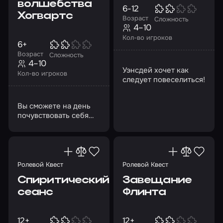
волшебства
6-12
Хогвартс
Возраст
Сложность
4–10
Кол-во игроков
6+
Возраст
Сложность
4–10
Уэнсдей хочет как
Кол-во игроков
следует повеселиться!
Вы сможете на день
почувствовать себя
учениками волшебной
школы Хогвартс!
Ролевой Квест
Ролевой Квест
Спиритический
Завещание
сеанс
Флинта
12+
12+