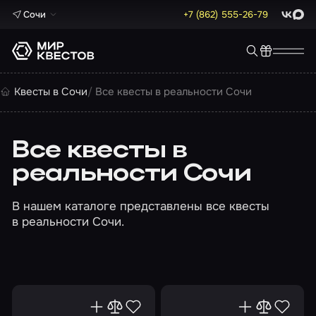
Сочи
+7 (862) 555-26-79
ВКонта
Max
Квесты в Сочи
Все квесты в реальности Сочи
Все квесты в
реальности Сочи
В нашем каталоге представлены все квесты
в реальности Сочи.