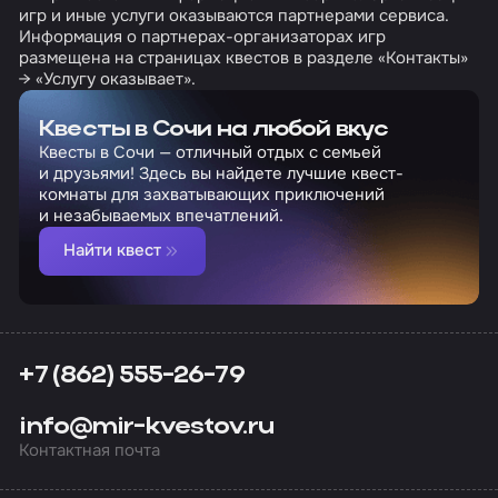
игр и иные услуги оказываются партнерами сервиса.
Информация о партнерах-организаторах игр
размещена на страницах квестов в разделе «Контакты»
→ «Услугу оказывает».
Квесты в Сочи на любой вкус
Квесты в Сочи — отличный отдых с семьей
и друзьями! Здесь вы найдете лучшие квест-
комнаты для захватывающих приключений
и незабываемых впечатлений.
Найти квест
+7 (862) 555-26-79
info@mir-kvestov.ru
Контактная почта