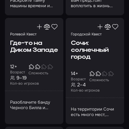
Раскройте тайну
Вам предстоит
машины времени и
воплотить в жизнь
своими руками
гениальный
измените судьбу
злодейский план
нашего мира!
Ролевой Квест
Городской Квест
Где-то на
Сочи:
Диком Западе
солнечный
город
12+
Возраст
14+
Сложность
9–19
Возраст
Сложность
Кол-во игроков
2–4
Кол-во игроков
Разоблачите банду
Черного Билла и
На территории Сочи
станьте самым метким
есть много мест,
стрелком Дикого
позволяющих
Запада!
окунуться в историю