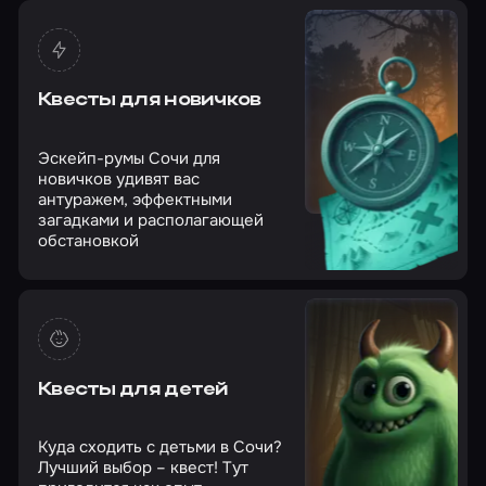
Квесты для новичков
Эскейп-румы Сочи для
новичков удивят вас
антуражем, эффектными
загадками и располагающей
обстановкой
Квесты для детей
Куда сходить с детьми в Сочи?
Лучший выбор – квест! Тут