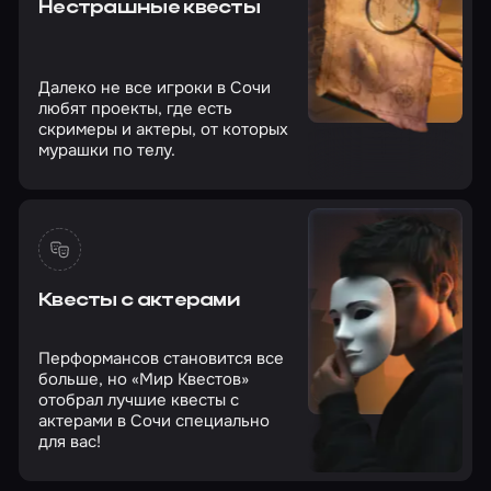
Нестрашные квесты
Далеко не все игроки в Сочи
любят проекты, где есть
скримеры и актеры, от которых
мурашки по телу.
Квесты с актерами
Перформансов становится все
больше, но «Мир Квестов»
отобрал лучшие квесты с
актерами в Сочи специально
для вас!