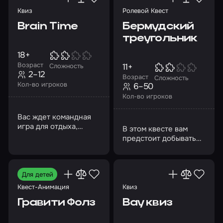
Квиз
Ролевой Квест
Brain Time
Бермудский
треугольник
18+
Возраст
11+
Сложность
2–12
Возраст
Сложность
Кол-во игроков
6–50
Кол-во игроков
Вас ждет командная
игра для отдыха,
В этом квесте вам
общения и
предстоит добывать
интеллектуального
себе пропитание,
развлечения
дерево и железо
Для детей
Квест-Анимация
Квиз
Гравити Фолз
Вау квиз