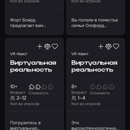
Кол-во игроков
Кол-во игроков
Форт Боярд
Вы попали в поместье
предлагает вам
семьи Оллфорд…
поблуждать по
лабиринтам и найти
хранилище с золотом
VR-Квест
VR-Квест
Виртуальная
Виртуальная
реальность
реальность
10+
6+
Возраст
Возраст
Сложность
Сложность
2–12
1–4
Кол-во игроков
Кол-во игроков
Погрузитесь в
Это
виртуальную
высокотехнологичная