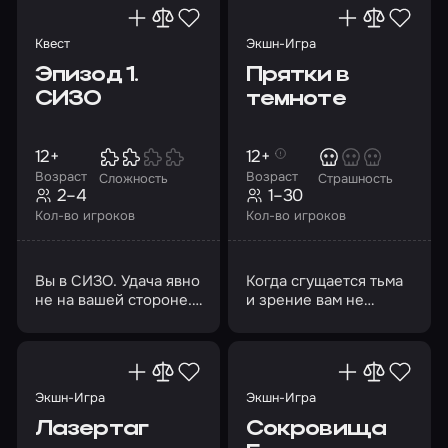
Квест
Экшн-Игра
Эпизод 1.
Прятки в
СИЗО
темноте
12+
12+
Возраст
Возраст
Сложность
Страшность
2–4
1–30
Кол-во игроков
Кол-во игроков
Вы в СИЗО. Удача явно
Когда сгущается тьма
не на вашей стороне.
и зрение вам не
Решитесь на побег?
помощник, остальные
чувства обостряются
до предела
Экшн-Игра
Экшн-Игра
Лазертаг
Сокровища