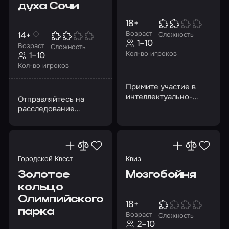
духа Сочи
18+
Возраст
14+
Сложность
1–10
Возраст
Сложность
Кол-во игроков
1–10
Кол-во игроков
Примите участие в
интеллектуально-
Отправляйтесь на
развлекательной
расследование
битве
загадочных событий в
городе
Городской Квест
Квиз
Золотое
Мозгобойня
кольцо
Олимпийского
18+
парка
Возраст
Сложность
2–10