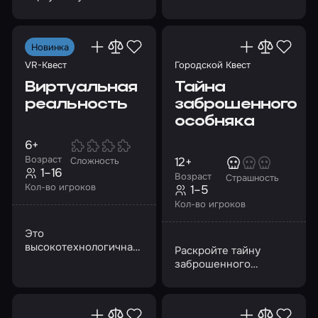
реальность и
альтернатива
отправляйтесь
лазертагу и
навстречу
пейнтболу,
Новинка
приключениям!
перенесенная в VR-
пространство
VR-Квест
Городской Квест
Виртуальная
Тайна
реальность
заброшенного
особняка
6+
Возраст
12+
Сложность
1–16
Возраст
Страшность
Кол-во игроков
1–5
Кол-во игроков
Это
высокотехнологичная
Раскройте тайну
альтернатива
заброшенного
лазертагу и
особняка полковника
пейнтболу,
Квитко
перенесенная в VR-
пространство