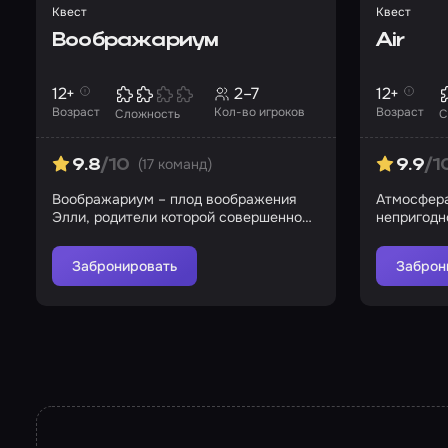
Квест
Квест
Воображариум
Air
12+
2–7
12+
Возраст
Кол-во игроков
Возраст
Сложность
С
(17 команд)
9.8
/10
9.9
/1
Воображариум – плод воображения
Атмосфера
Элли, родители которой совершенно
непригодн
не интересуются дочерью
апокалипс
Забронировать
Заброн