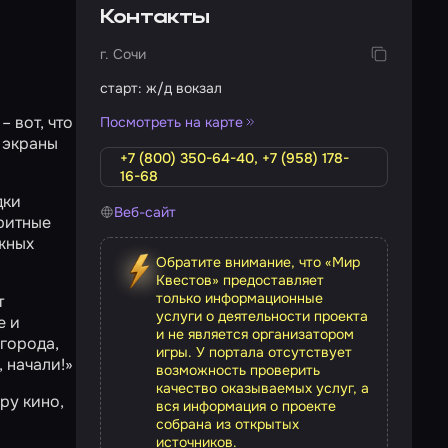
Контакты
г. Сочи
старт: ж/д вокзал
 вот, что
Посмотреть на карте
а экраны
+7 (800) 350-64-40, +7 (958) 178-
16-68
дки
Веб-сайт
оритные
жных
Обратите внимание, что «Мир
Квестов» предоставляет
только информационные
т
услуги о деятельности проекта
е и
и не является организатором
 города,
игры. У портала отсутствует
 начали!»
возможность проверить
качество оказываемых услуг, а
ру кино,
вся информация о проекте
собрана из открытых
источников.