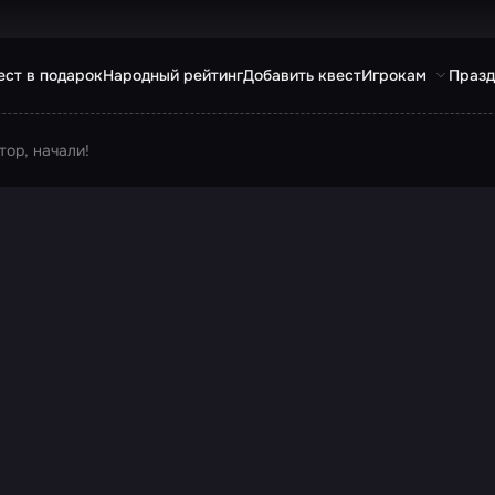
ест в подарок
Народный рейтинг
Добавить квест
Игрокам
Празд
тор, начали!