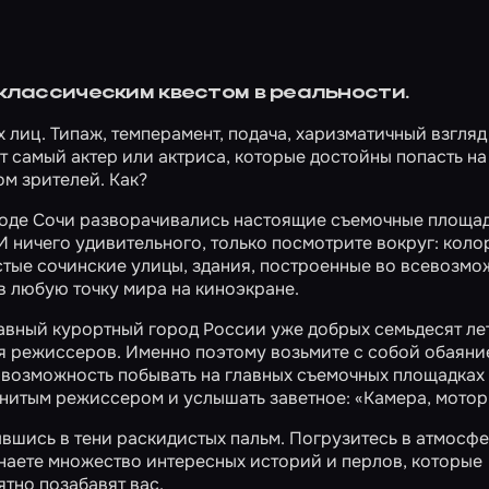
 классическим квестом в реальности.
лиц. Типаж, темперамент, подача, харизматичный взгляд –
от самый актер или актриса, которые достойны попасть н
м зрителей. Как?
ороде Сочи разворачивались настоящие съемочные площа
И ничего удивительного, только посмотрите вокруг: кол
стые сочинские улицы, здания, построенные во всевозмо
в любую точку мира на киноэкране.
главный курортный город России уже добрых семьдесят ле
 режиссеров. Именно поэтому возьмите с собой обаяни
т возможность побывать на главных съемочных площадках
енитым режиссером и услышать заветное: «Камера, мотор,
вшись в тени раскидистых пальм. Погрузитесь в атмосфе
наете множество интересных историй и перлов, которые
тно позабавят вас.