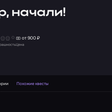
р, начали!
от 900 ₽
рашность
Цена
ории
Похожие квесты