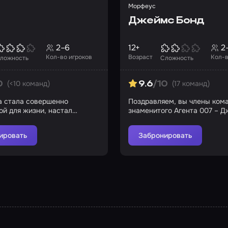
Морфеус
Джеймс Бонд
2–6
12+
2
Кол-во игроков
Возраст
Кол-в
ложность
Сложность
(<10 команд)
(17 команд)
0
9.6
/10
 стала совершенно
Поздравляем, вы члены ком
ой для жизни, настал
знаменитого Агента 007 – 
ис
Бонда
ировать
Забронировать