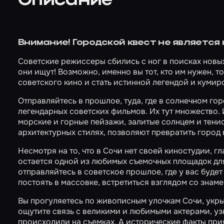
Описание
Внимание! Городской квест не является
Советские режиссеры сбились с ног в поисках новых 
они ищут! Возможно, именно вы тот, кто им нужен, т
советского кино и стать истинной легендой и кумиро
Отправляйтесь в прошлое, туда, где в солнечном г
легендарных советских фильмов. Их тут множество. 
морские и горные пейзажи, залитые солнцем и тени
архитектурных стилях, позволяют превратить город 
Несмотря на то, что в Сочи нет своей киностудии, 
остается одной из любимых съемочных площадок для
отправляйтесь в советское прошлое, где у вас буде
постоять в массовке, встретиться взглядом со знам
Вы прогуляетесь по живописным улочкам Сочи, укры
ощутите связь с великими и любимыми актерами, уз
происходили на съемках. А исторические факты прия