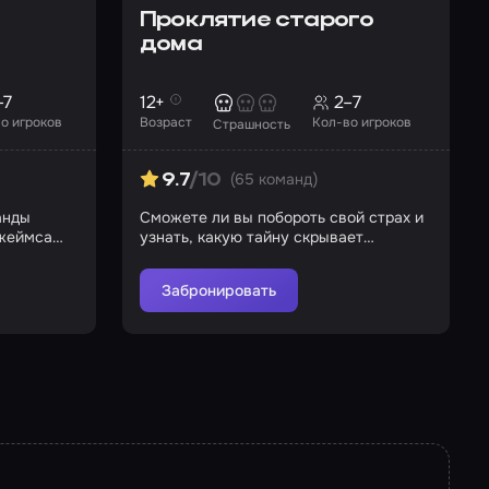
Проклятие старого
дома
–7
12+
2–7
о игроков
Возраст
Кол-во игроков
Страшность
(65 команд)
9.7
/10
анды
Сможете ли вы побороть свой страх и
Джеймса
узнать, какую тайну скрывает
проклятый дом?
Забронировать