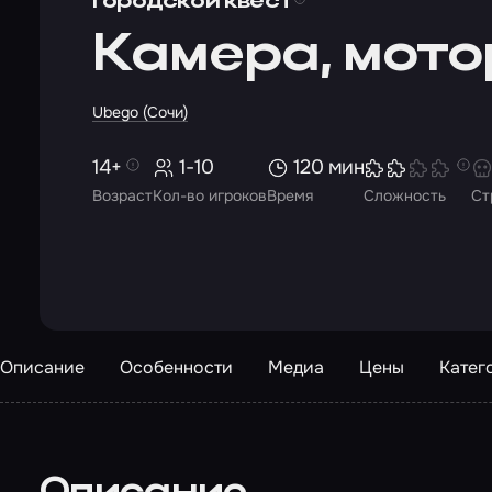
Городской квест
Камера, мото
Ubego (Сочи)
14+
1-10
120 мин
Возраст
Кол-во игроков
Время
Сложность
Ст
Описание
Особенности
Медиа
Цены
Катег