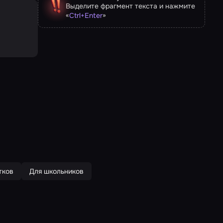
Выделите фрагмент текста и нажмите
«
»
Ctrl
+
Enter
тков
Для школьников