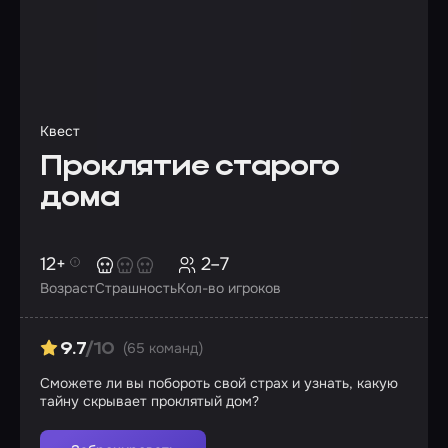
Квест
Проклятие старого
дома
12+
2–7
Возраст
Страшность
Кол-во игроков
(65 команд)
9.7
/10
Сможете ли вы побороть свой страх и узнать, какую
тайну скрывает проклятый дом?