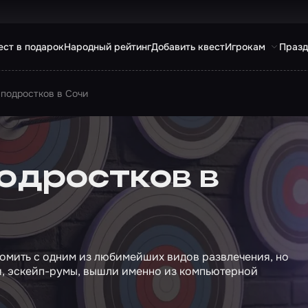
ест в подарок
Народный рейтинг
Добавить квест
Игрокам
Празд
 подростков в Сочи
одростков в
комить с одним из любимейших видов развлечения, но
ти, эскейп-румы, вышли именно из компьютерной