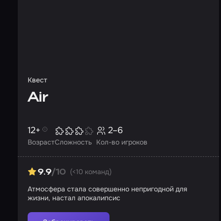
Квест
Air
12+
2–6
Возраст
Сложность
Кол-во игроков
(<10 команд)
9.9
/10
Атмосфера стала совершенно непригодной для
жизни, настал апокалипсис