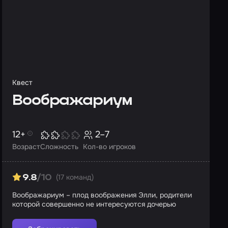
Квест
Воображариум
12+
2–7
Возраст
Сложность
Кол-во игроков
(17 команд)
9.8
/10
Воображариум – плод воображения Элли, родители
которой совершенно не интересуются дочерью