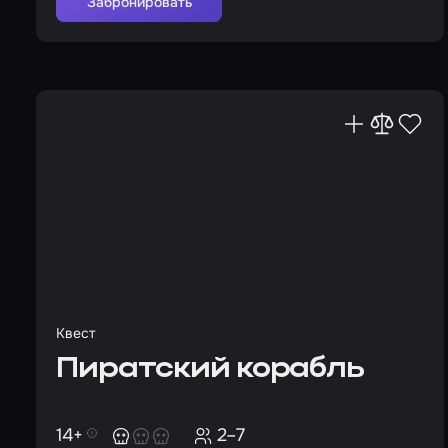
Забронировать
Квест
Пиратский корабль
14+
2–7