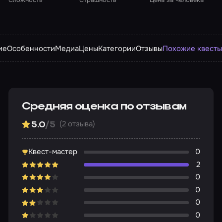
ие
Особенности
Медиа
Цены
Категории
Отзывы
Похожие квест
Средняя оценка по отзывам
(2 отзыва)
5.0
/5
Квест-мастер
0
2
0
0
0
0