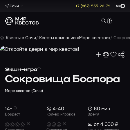
Сочи
+7 (862) 555-26-79
ВКонта
Max
Квесты в Сочи
Квесты компании «Море квестов»
Сокров
Экшн-игра
Сокровища Боспора
Море квестов (Сочи)
14+
4-40
60 мин
Возраст
Кол-во игроков
Время
от 4 000 ₽
Сложность
Страшность
Цена за человека