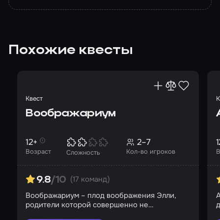
Похожие квесты
Квест
К
Воображариум
12+
2–7
1
Возраст
Кол-во игроков
В
Сложность
(17 команд)
9.8
/10
Воображариум – плод воображения Элли,
родители которой совершенно не
д
интересуются дочерью