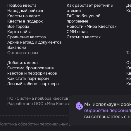
Подбор квеста
Как работает рейтинг и
Де
Народный рейтинг
отзывы
Ко
Квесты на карте
FAQ по бонусной
Квесты в подарок
программе
Все города
Новости «Мира Квестов»
Карта сайта
СМИ о нас
Сравнение квестов
Статьи о квестах
Архив наград и документов
Вакансии
Организаторам
Та
Добавить квест
С
Система бронирования
Кв
квестов и перформансов
Кв
Как стать партнером
к
Личный кабинет партнера
Кв
ПО «Система подбора квестов»
Разработано ООО «Мир Квестов С», ИНН 9725168751
Мы используем cook
обработки персонал
вы соглашаетесь с н
Политика обработки персональных данных
Условия оплаты и возв