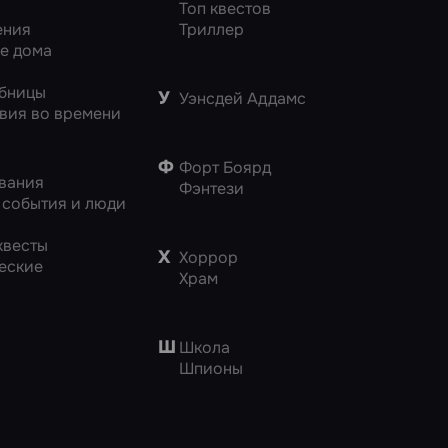
и
Топ квестов
ения
Триллер
е дома
бницы
У
Уэнсдей Аддамс
вия во времени
Ф
Форт Боярд
вания
Фэнтези
 события и люди
квесты
Х
Хоррор
еские
Храм
Ш
Школа
Шпионы