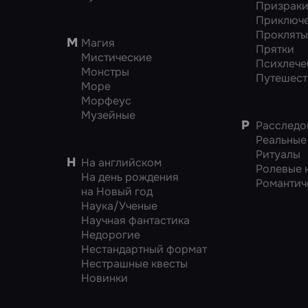
Призрак
Приключ
Прокляты
М
Магия
Прятки
Мистические
Психлече
Монстры
Путешест
Море
Морфеус
Музейные
Р
Расследо
Реальные
Ритуалы
Н
На английском
Ролевые 
На день рождения
Романтич
на Новый год
Наука/Ученые
Научная фантастика
Недорогие
Нестандартный формат
Нестрашные квесты
Новинки