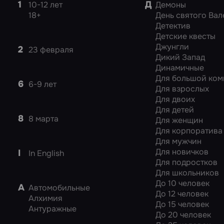
1
Д
10-12 лет
Демоны
18+
День святого Вал
Детектив
Детские квесты
Джунгли
2
23 февраля
Дикий Запад
Динамичные
Для большой ком
6
6-9 лет
Для взрослых
Для двоих
Для детей
8
8 марта
Для женщин
Для корпоратива
Для мужчин
Для новичков
I
In English
Для подростков
Для школьников
До 10 человек
А
Автомобильные
До 12 человек
Алхимия
До 15 человек
Антуражные
До 20 человек