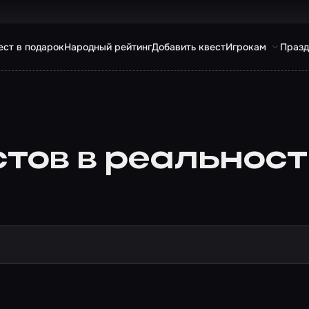
ест в подарок
Народный рейтинг
Добавить квест
Игрокам
Празд
тов в реальност