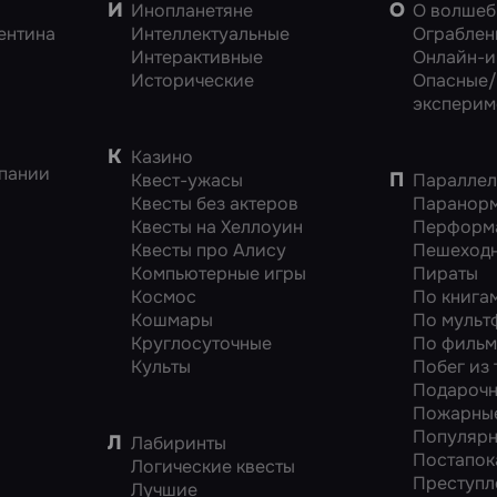
И
О
Инопланетяне
О волшеб
ентина
Интеллектуальные
Ограблен
Интерактивные
Онлайн-и
Исторические
Опасные/
эксперим
К
Казино
пании
П
Квест-ужасы
Параллел
Квесты без актеров
Паранорм
Квесты на Хеллоуин
Перформ
Квесты про Алису
Пешеход
Компьютерные игры
Пираты
Космос
По книга
Кошмары
По мульт
Круглосуточные
По филь
Культы
Побег из
Подарочн
Пожарны
Популяр
Л
Лабиринты
Постапок
Логические квесты
Преступл
Лучшие