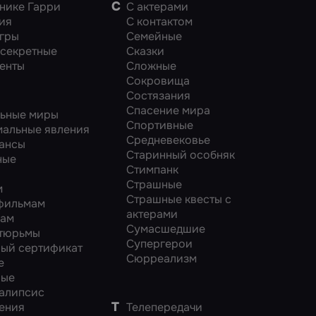
С
нике Гарри
С актерами
ия
С контактом
гры
Семейные
секретные
Сказки
енты
Сложные
Сокровища
Состязания
Спасение мира
ьные миры
Спортивные
альные явления
Средневековье
ансы
Старинный особняк
ные
Стимпанк
Страшные
м
Страшные квесты с
фильмам
актерами
мам
Сумасшедшие
 тюрьмы
Супергерои
ый сертификат
Сюрреализм
е
ные
алипсис
Т
ения
Телепередачи