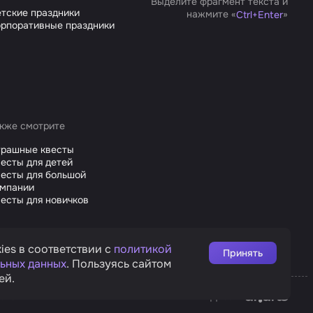
Выделите фрагмент текста и
тские праздники
нажмите «
»
Ctrl
+
Enter
рпоративные праздники
кже смотрите
трашные квесты
есты для детей
есты для большой
омпании
есты для новичков
ies в соответствии с
политикой
Принять
ьных данных
. Пользуясь сайтом
ей.
Affarts
рата
Дизайн