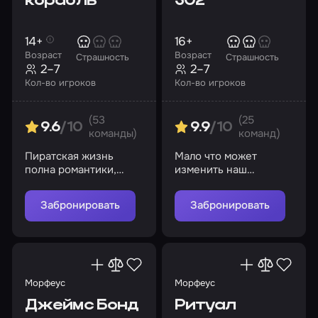
корабль
302
14+
16+
Возраст
Возраст
Страшность
Страшность
2–7
2–7
Кол-во игроков
Кол-во игроков
(53
(25
9.6
/10
9.9
/10
команды)
команд)
Пиратская жизнь
Мало что может
полна романтики,
изменить наш
безграничной
привычный образ
свободы, но также
жизни…
Забронировать
Забронировать
полна опасностей
Морфеус
Морфеус
Джеймс Бонд
Ритуал