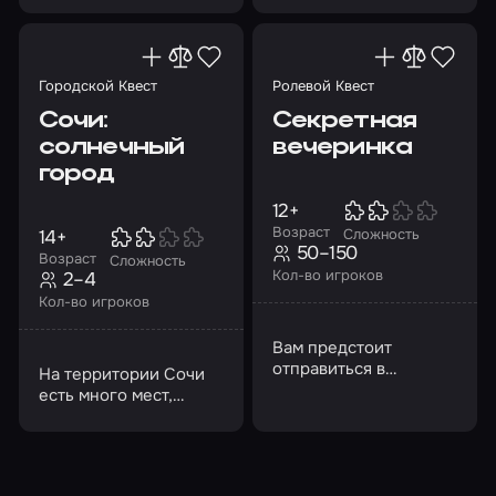
измените судьбу
злодейский план
нашего мира!
Городской Квест
Ролевой Квест
Сочи:
Секретная
солнечный
вечеринка
город
12+
Возраст
14+
Сложность
50–150
Возраст
Сложность
Кол-во игроков
2–4
Кол-во игроков
Вам предстоит
отправиться в
На территории Сочи
космическое
есть много мест,
путешествие
позволяющих
окунуться в историю