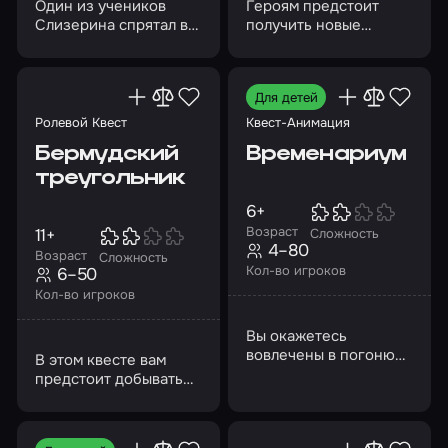
Один из учеников
Героям предстоит
Слизерина спрятал в
получить новые
подземелье
суперспособности!
волшебные палочки
Для детей
Ролевой Квест
Квест-Анимация
Бермудский
Временариум
треугольник
6+
Возраст
11+
Сложность
4–80
Возраст
Сложность
Кол-во игроков
6–50
Кол-во игроков
Вы окажетесь
вовлечены в погоню
В этом квесте вам
за белым кроликом
предстоит добывать
себе пропитание,
дерево и железо