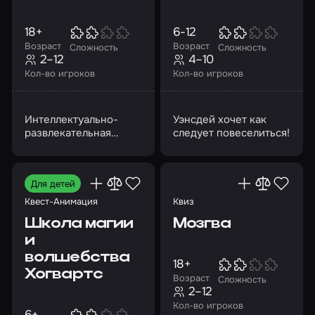
18+
6-12
Возраст
Возраст
Сложность
Сложность
2–12
4–10
Кол-во игроков
Кол-во игроков
Интеллектуально-
Уэнсдей хочет как
развлекательная
следует повеселиться!
викторина
Для детей
Квест-Анимация
Квиз
Школа магии
Мозгва
и
волшебства
18+
Хогвартс
Возраст
Сложность
2–12
Кол-во игроков
6+