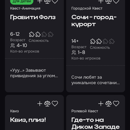
Для детей
Квест-Анимация
Городской Квест
Гравити Фолз
Сочи - город-
курорт
6-12
Возраст
14+
Сложность
4–10
Возраст
Сложность
Кол-во игроков
1–8
Кол-во игроков
«Ууу…» Завывают
привидения за углом.
Сочи любят за
Или это только ветер?
уникальное сочетание
морского и горного
воздуха
Квиз
Ролевой Квест
Квиз, плиз!
Где-то на
Диком Западе