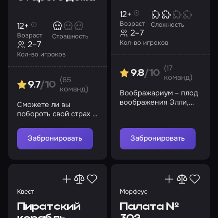
12+
Возраст
12+
Сложность
2–7
Возраст
Страшность
Кол-во игроков
2–7
Кол-во игроков
(17
9.8
/10
команд)
(65
9.7
/10
команд)
Воображариум – плод
воображения Элли,
Сможете ли вы
родители которой
побороть свой страх и
совершенно не
узнать, какую тайну
интересуются
скрывает проклятый
Забронировать
Забронировать
дочерью
дом?
Квест
Морфеус
Пиратский
Палата №