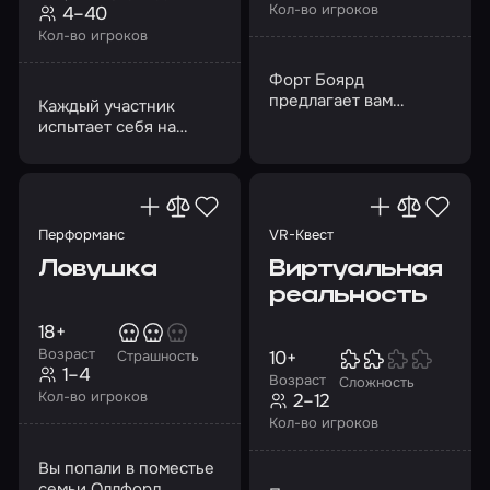
Кол-во игроков
4–40
Кол-во игроков
Форт Боярд
предлагает вам
Каждый участник
поблуждать по
испытает себя на
лабиринтам и найти
смелость, ловкость,
хранилище с золотом
бесстрашие
Перформанс
VR-Квест
Ловушка
Виртуальная
реальность
18+
Возраст
10+
Страшность
1–4
Возраст
Сложность
Кол-во игроков
2–12
Кол-во игроков
Вы попали в поместье
семьи Оллфорд…