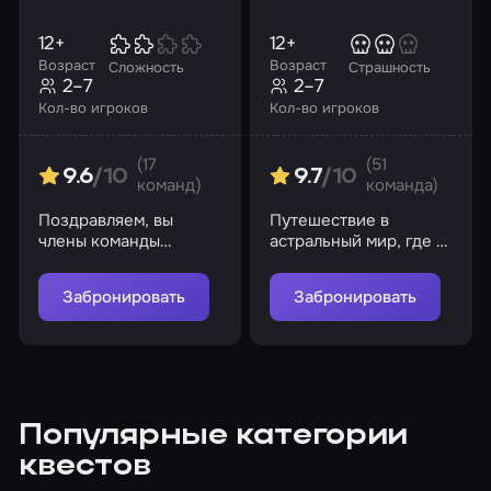
12+
12+
Возраст
Возраст
Сложность
Страшность
2–7
2–7
Кол-во игроков
Кол-во игроков
(17
(51
9.6
/10
9.7
/10
команд)
команда)
Поздравляем, вы
Путешествие в
члены команды
астральный мир, где в
знаменитого Агента
реальность могут
007 – Джеймса Бонда
воплотиться все ваши
Забронировать
Забронировать
ночные кошмары
Популярные категории
квестов