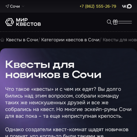
Сочи
+7 (862) 555-26-79
ВКонта
Max
Квесты в Сочи
Категории квестов в Сочи
Квесты для нов
Квесты для
новичков в Сочи
Что такое «квесты» и с чем их едят? Вы долго
бились над этим вопросом, собрали команду
таких же неискушенных друзей и все же
собрались на квест. Но многие эскейп-румы Сочи
для вас пока – та еще неприступная крепость.
Однако создатели квест-комнат щадят новичков
и помнят, что когда-то были такими же