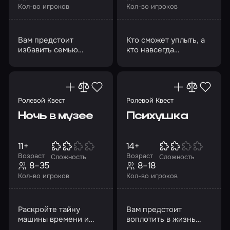
Кол-во игроков
Кол-во игроков
Вам предстоит
Кто сможет уплыть, а
избавить семью
кто навсегда
Эскабар от страшного
останется на острове?
проклятия вуду
Найдется ли заветный
клад?
Ролевой Квест
Ролевой Квест
Ночь в музее
Психушка
11+
14+
Возраст
Возраст
Сложность
Сложность
8–35
8–18
Кол-во игроков
Кол-во игроков
Раскройте тайну
Вам предстоит
машины времени и
воплотить в жизнь
своими руками
гениальный