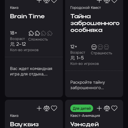
перенесенная в VR-
перенесенная в VR-
пространство
пространство
Квиз
Городской Квест
Brain Time
Тайна
заброшенного
особняка
18+
Возраст
Сложность
2–12
12+
Кол-во игроков
Возраст
Страшность
1–5
Кол-во игроков
Вас ждет командная
игра для отдыха,
общения и
Раскройте тайну
интеллектуального
заброшенного
развлечения
особняка полковника
Квитко
Для детей
Квиз
Квест-Анимация
Вау квиз
Уэнсдей