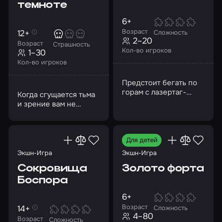
темноте
6+
Возраст
12+
Сложность
2–20
Возраст
Страшность
Кол-во игроков
1–30
Кол-во игроков
Предстоит бегать по
горам с лазертаг-
Когда сгущается тьма
автоматами
и зрение вам не
помощник, остальные
чувства обостряются
до предела
Для детей
Экшн-Игра
Экшн-Игра
Сокровища
Золото форта
Боспора
6+
Возраст
14+
Сложность
4–80
Возраст
Сложность