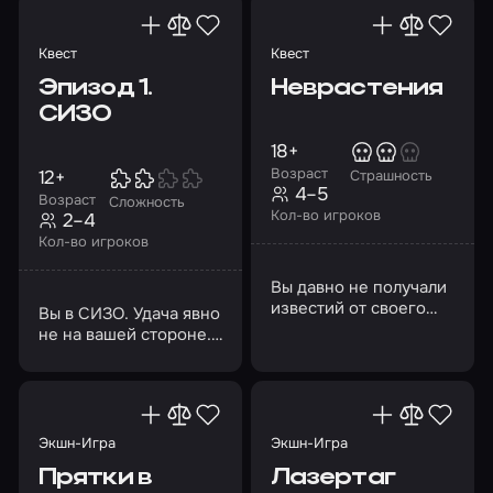
Квест
Квест
Эпизод 1.
Неврастения
СИЗО
18+
Возраст
12+
Страшность
4–5
Возраст
Сложность
Кол-во игроков
2–4
Кол-во игроков
Вы давно не получали
известий от своего
Вы в СИЗО. Удача явно
лучшего друга
не на вашей стороне.
Джеймса Борна…
Решитесь на побег?
Экшн-Игра
Экшн-Игра
Прятки в
Лазертаг