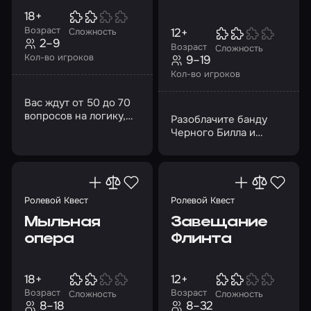
18+
Возраст
12+
Сложность
2–9
Возраст
Сложность
Кол-во игроков
9–19
Кол-во игроков
Вас ждут от 50 до 70
вопросов на логику,
Разоблачите банду
эрудицию и интуицию
Черного Билла и
станьте самым метким
стрелком Дикого
Запада!
Ролевой Квест
Ролевой Квест
Мыльная
Завещание
опера
Флинта
18+
12+
Возраст
Возраст
Сложность
Сложность
8–18
8–32