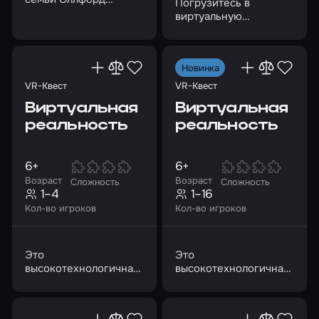
Погрузитесь в
виртуальную
реальность и
отправляйтесь
навстречу
Новинка
приключениям!
VR-Квест
VR-Квест
Виртуальная
Виртуальная
реальность
реальность
6+
6+
Возраст
Возраст
Сложность
Сложность
1–4
1–16
Кол-во игроков
Кол-во игроков
Это
Это
высокотехнологичная
высокотехнологичная
альтернатива
альтернатива
лазертагу и
лазертагу и
пейнтболу,
пейнтболу,