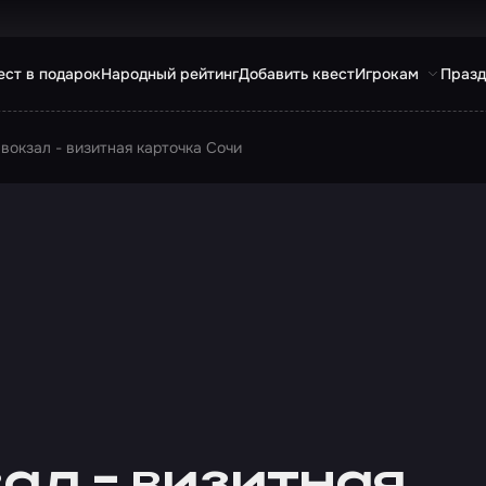
ест в подарок
Народный рейтинг
Добавить квест
Игрокам
Празд
вокзал - визитная карточка Сочи
ал - визитная