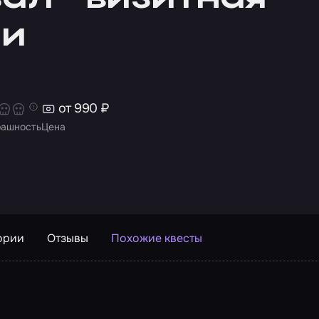
чи
от 990 ₽
рашность
Цена
ории
Отзывы
Похожие квесты