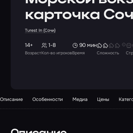
карточка Со
Turest In (Сочи)
14+
1-8
90 мин
Возраст
Кол-во игроков
Время
Сложность
Ст
Описание
Особенности
Медиа
Цены
Катег