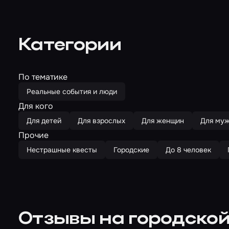
Категории
По тематике
Реальные события и люди
Для кого
Для детей
Для взрослых
Для женщин
Для му
Прочие
Нестрашные квесты
Городские
До 8 человек
Отзывы на городской