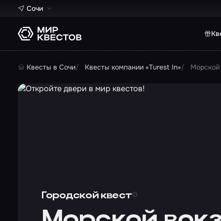
Сочи
Кв
Квесты в Сочи
Квесты компании «Turest In»
Морской 
Городской квест
Морской вокз