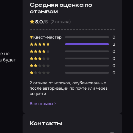
Средняя оценка по
отзывам
(2 отзыва)
5.0
/5
,
Квест-мастер
0
2
0
е не
0
а будет
0
0
2 отзыва от игроков, опубликованные
после авторизации по почте или через
соцсети
Все отзывы
Контакты