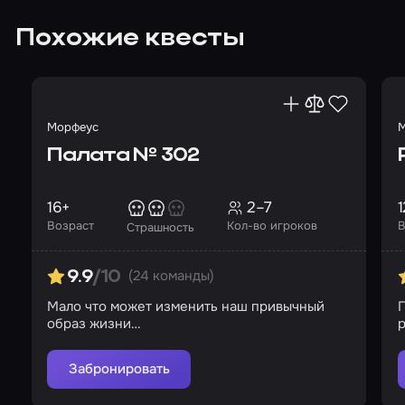
Похожие квесты
Морфеус
М
Палата № 302
16+
2–7
1
Возраст
Кол-во игроков
В
Страшность
(24 команды)
9.9
/10
Мало что может изменить наш привычный
П
образ жизни…
р
Забронировать