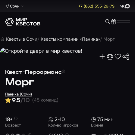
Сочи
+7 (862) 555-26-79
ВКонта
Max
Квесты в Сочи
Квесты компании «Паника»
Морг
Квест-Перформанс
Морг
Паника (Сочи)
(45 команд)
9.5
/10
18+
2-10
75 мин
Возраст
Кол-во игроков
Время