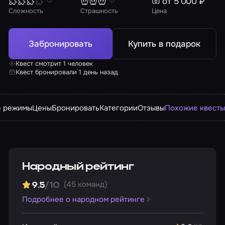
от 5 000 ₽
Сложность
Страшность
Цена
Забронировать
Купить в подарок
Квест смотрит 1 человек
Квест бронировали 1 день назад
е режимы
Цены
Бронировать
Категории
Отзывы
Похожие квест
Народный рейтинг
(45 команд)
9.5
/10
Подробнее о народном рейтинге