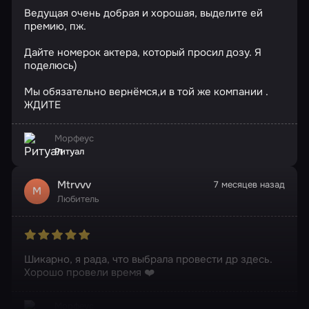
Ведущая очень добрая и хорошая, выделите ей
премию, пж.
Дайте номерок актера, который просил дозу. Я
поделюсь)
Мы обязательно вернёмся,и в той же компании .
ЖДИТЕ
Морфеус
Ритуал
Mtrvvv
7 месяцев назад
M
Любитель
Шикарно, я рада, что выбрала провести др здесь.
Хорошо провели время ❤️
Морфеус