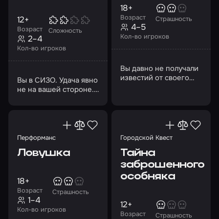
18+
Возраст
12+
Страшность
4–5
Возраст
Сложность
Кол-во игроков
2–4
Кол-во игроков
Вы давно не получали
известий от своего
Вы в СИЗО. Удача явно
лучшего друга
не на вашей стороне.
Джеймса Борна…
Решитесь на побег?
Перформанс
Городской Квест
Ловушка
Тайна
заброшенного
особняка
18+
Возраст
Страшность
1–4
12+
Кол-во игроков
Возраст
Страшность