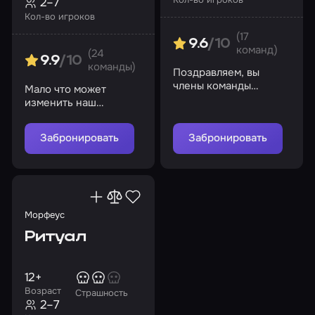
2–7
Кол-во игроков
(17
9.6
/10
команд)
(24
9.9
/10
команды)
Поздравляем, вы
члены команды
Мало что может
знаменитого Агента
изменить наш
007 – Джеймса Бонда
привычный образ
жизни…
Забронировать
Забронировать
Морфеус
Ритуал
12+
Возраст
Страшность
2–7