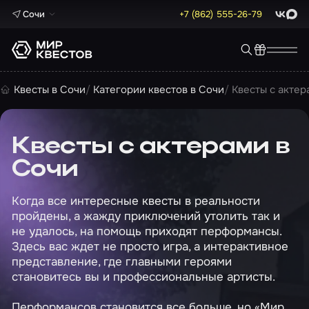
Сочи
+7 (862) 555-26-79
ВКонта
Max
Квесты в Сочи
Категории квестов в Сочи
Квесты с актер
Квесты с актерами в
Сочи
Когда все интересные квесты в реальности
пройдены, а жажду приключений утолить так и
не удалось, на помощь приходят перформансы.
Здесь вас ждет не просто игра, а интерактивное
представление, где главными героями
становитесь вы и профессиональные артисты.
Перформансов становится все больше, но «Мир