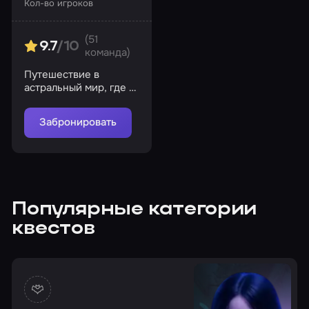
Кол-во игроков
(51
9.7
/10
команда)
Путешествие в
астральный мир, где в
реальность могут
воплотиться все ваши
Забронировать
ночные кошмары
Популярные категории
квестов