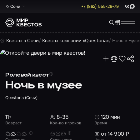
Сочи
+7 (862) 555-26-79
ВКонта
Max
Квесты в Сочи
Квесты компании «Questoria»
Ночь в музе
Ролевой квест
Ночь в музее
Questoria (Сочи)
11+
8-35
120 мин
Возраст
Кол-во игроков
Время
от 14 900 ₽
Сложность
Страшность
Цена