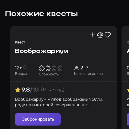
Похожие квесты
Квест
К
Воображариум
12+
2–7
1
Возраст
Кол-во игроков
В
Сложность
(17 команд)
9.8
/10
Воображариум – плод воображения Элли,
родители которой совершенно не
д
интересуются дочерью
Забронировать