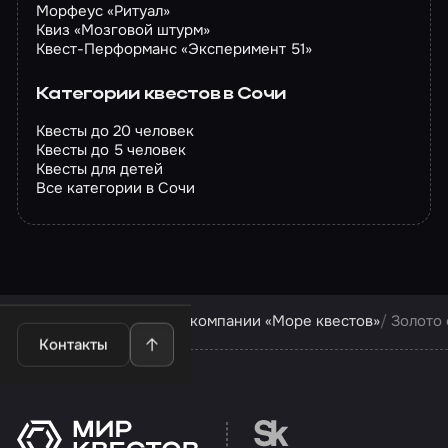
Морфеус «Ритуал»
Квиз «Мозговой штурм»
Квест-Перформанс «Эксперимент 51»
Категории квестов в Сочи
Квесты до 20 человек
Квесты до 5 человек
Квесты для детей
Все категории в Сочи
Квесты в Сочи
Квесты компании «Море квестов»
Золото
Контакты
Перейти на сайт партн