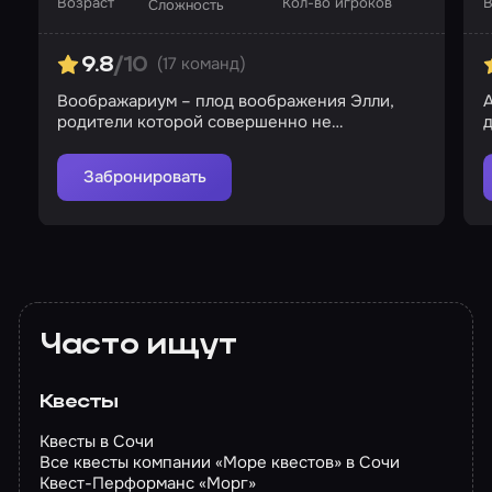
Возраст
Кол-во игроков
В
Сложность
(17 команд)
9.8
/10
Воображариум – плод воображения Элли,
родители которой совершенно не
д
интересуются дочерью
Забронировать
Часто ищут
Квесты
Квесты в Сочи
Все квесты компании «Море квестов» в Сочи
Квест-Перформанс «Морг»