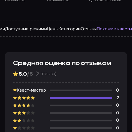
рии
Доступные режимы
Цены
Категории
Отзывы
Похожие квест
Средняя оценка по отзывам
(2 отзыва)
5.0
/5
Квест-мастер
0
2
0
0
0
0