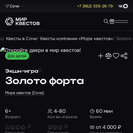
Сочи
+7 (862) 555-26-79
ВКонта
Max
Квесты в Сочи
Квесты компании «Море квестов»
Золото
Для детей
Экшн-игра
Золото форта
Море квестов (Сочи)
6+
4-80
60 мин
Возраст
Кол-во игроков
Время
от 4 000 ₽
Сложность
Страшность
Цена за человека