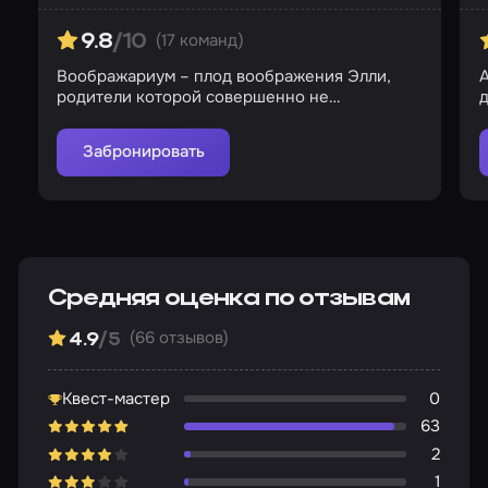
(17 команд)
9.8
/10
Воображариум – плод воображения Элли,
родители которой совершенно не
д
интересуются дочерью
Забронировать
Средняя оценка по отзывам
(66 отзывов)
4.9
/5
Квест-мастер
0
63
2
1