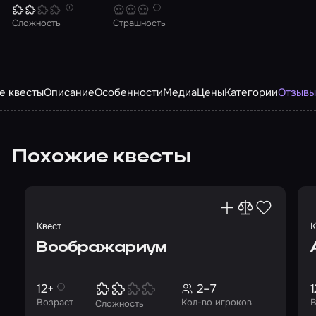
Сложность
Страшность
е квесты
Описание
Особенности
Медиа
Цены
Категории
Отзыв
Похожие квесты
Квест
К
Воображариум
12+
2–7
1
Возраст
Кол-во игроков
В
Сложность