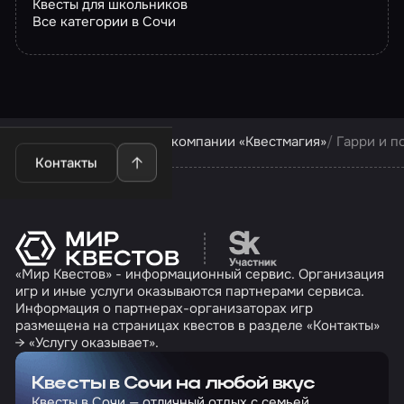
Квесты для школьников
Все категории в Сочи
Квесты в Сочи
Квесты компании «Квестмагия»
Гарри и п
Контакты
Перейти на сайт партн
«Мир Квестов» - информационный сервис. Организация
игр и иные услуги оказываются партнерами сервиса.
Информация о партнерах-организаторах игр
размещена на страницах квестов в разделе «Контакты»
→ «Услугу оказывает».
Квесты в Сочи на любой вкус
Квесты в Сочи — отличный отдых с семьей