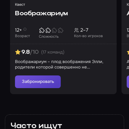
Квест
К
Воображариум
12+
2–7
1
Возраст
Кол-во игроков
В
Сложность
(17 команд)
9.8
/10
Воображариум – плод воображения Элли,
родители которой совершенно не
д
интересуются дочерью
Забронировать
Часто ищут