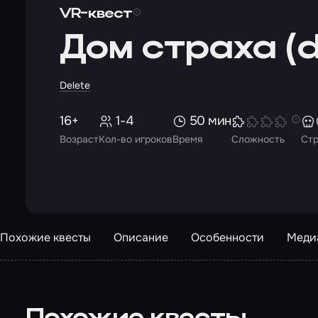
VR-квест
Дом страха (d
Delete
16+
1-4
50 мин
Возраст
Кол-во игроков
Время
Сложность
Ст
Похожие квесты
Описание
Особенности
Меди