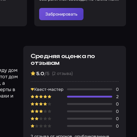
опасностей
Забронировать
Средняя оценка по
отзывам
иду дом
(2 отзыва)
5.0
/5
этот дом
, а
ерты в
Квест-мастер
0
рахи и
2
0
0
0
0
2 отзыва от игроков, опубликованные