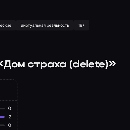
еские
Виртуальная реальность
18+
Дом страха (delete)»
0
2
0