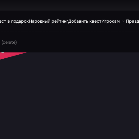
ест в подарок
Народный рейтинг
Добавить квест
Игрокам
Празд
(delete)
 ЗАКРЫТ