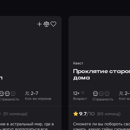
Квест
Проклятие старо
л
дома
2–7
12+
2–
Кол-во игроков
Возраст
Кол-в
Страшность
Страшность
(51 команда)
(65 команд)
0
9.7
/10
е в астральный мир, где в
Сможете ли вы побороть сво
ь могут воплотиться все
узнать, какую тайну скрыва