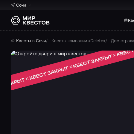
Сочи
Кв
Квесты в Сочи
Квесты компании «Delete»
Дом страха 
КВЕСТ
КВЕСТ ЗАКРЫТ
КВЕСТ ЗАКРЫТ
Т ЗАКРЫТ
 ЗАКРЫТ