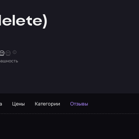
elete)
рашность
а
Цены
Категории
Отзывы