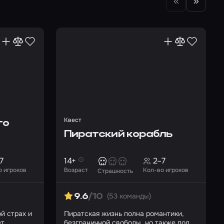
Квест
го
Пиратский корабль
7
14+
2–7
о игроков
Возраст
Кол-во игроков
Страшность
(53 команды)
9.6
/10
й страх и
Пиратская жизнь полна романтики,
ет
безграничной свободы, но также полна