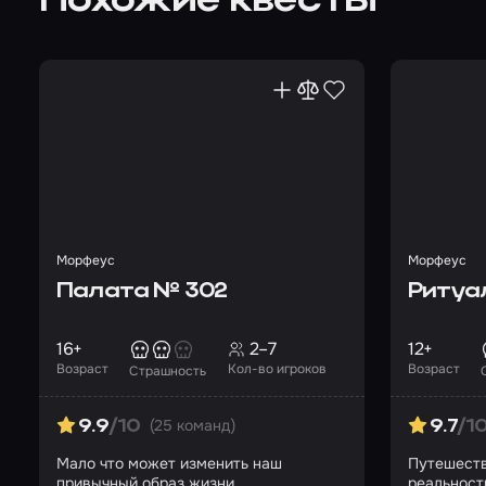
Похожие квесты
Морфеус
Морфеус
Палата № 302
Ритуа
16+
2–7
12+
Возраст
Кол-во игроков
Возраст
Страшность
(25 команд)
9.9
/10
9.7
/1
Мало что может изменить наш
Путешестви
привычный образ жизни…
реальност