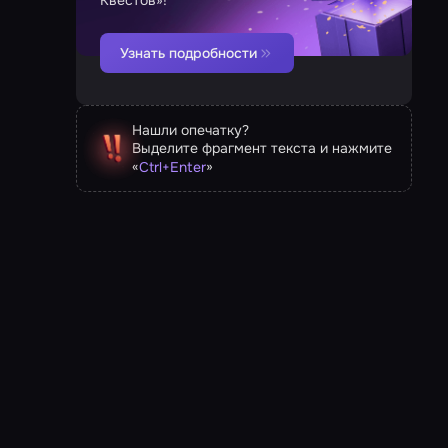
Квестов»!
Узнать подробности
Нашли опечатку?
Выделите фрагмент текста и нажмите
«
»
Ctrl
+
Enter