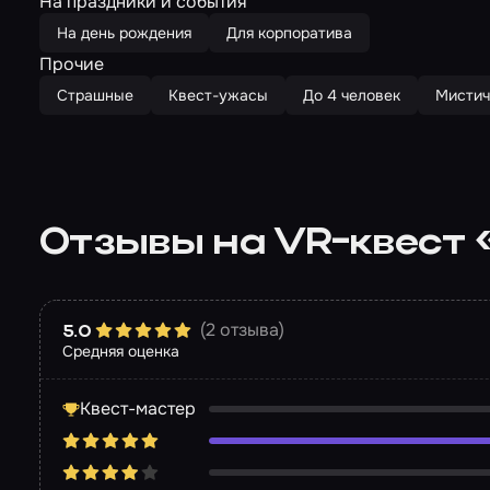
На праздники и события
На день рождения
Для корпоратива
Прочие
Страшные
Квест-ужасы
До 4 человек
Мистич
Отзывы на VR-квест «
(2 отзыва)
5.0
Средняя оценка
Квест-мастер