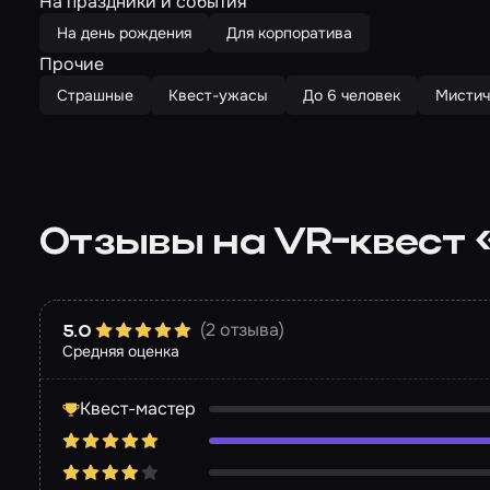
На праздники и события
На день рождения
Для корпоратива
Прочие
Страшные
Квест-ужасы
До 6 человек
Мистич
Отзывы на VR-квест 
(2 отзыва)
5.0
Средняя оценка
Квест-мастер