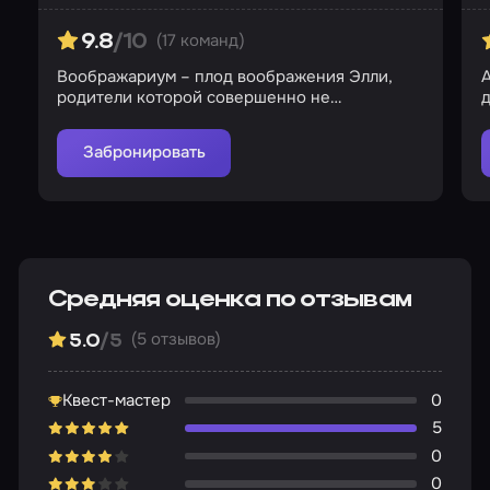
(17 команд)
9.8
/10
Воображариум – плод воображения Элли,
родители которой совершенно не
д
интересуются дочерью
Забронировать
Средняя оценка по отзывам
(5 отзывов)
5.0
/5
Квест-мастер
0
5
0
0