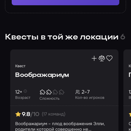
Квесты в той же локации
6
Квест
К
Воображариум
12+
2–7
1
Возраст
Кол-во игроков
В
Сложность
(17 команд)
9.8
/10
Воображариум – плод воображения Элли,
С
родители которой совершенно не
к