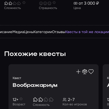
от 3 000 ₽
Сложность
Страшность
Цена
исание
Медиа
Цены
Категории
Отзывы
Квесты в той же локаци
Похожие квесты
Квест
К
Воображариум
12+
2–7
1
Возраст
Кол-во игроков
В
Сложность