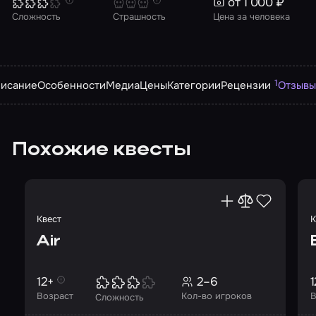
от 1 000 ₽
Сложность
Страшность
Цена за человека
1
исание
Особенности
Медиа
Цены
Категории
Рецензии
Отзывы
Похожие квесты
Квест
К
Air
12+
2–6
1
Возраст
Кол-во игроков
В
Сложность