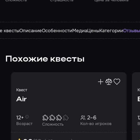
е квесты
Описание
Особенности
Медиа
Цены
Категории
Отзыв
Похожие квесты
Квест
К
Air
12+
2–6
1
Возраст
Кол-во игроков
В
Сложность