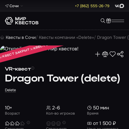
Сочи
+7 (862) 555-26-79
ВКонта
Max
КВЕСТ ЗАКРЫТ
Квесты в Сочи
Квесты компании «Delete»
Dragon Tower (
КВЕСТ ЗАКРЫТ
КВЕСТ ЗАКРЫТ
VR-квест
Dragon Tower (delete)
Delete
10+
2-6
50 мин
Возраст
Кол-во игроков
Время
от 1 500 ₽
Сложность
Страшность
Цена за человека