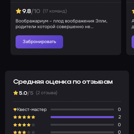
(17 команд)
9.8
/10
Воображариум – плод воображения Элли,
родители которой совершенно не
д
интересуются дочерью
Забронировать
Средняя оценка по отзывам
(2 отзыва)
5.0
/5
Квест-мастер
0
2
0
0