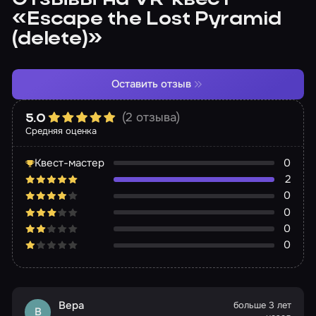
Отзывы на VR-квест
«Escape the Lost Pyramid
(delete)»
Оставить отзыв
(2 отзыва)
5.0
Средняя оценка
Квест-мастер
0
2
0
0
0
0
Вера
больше 3 лет
В