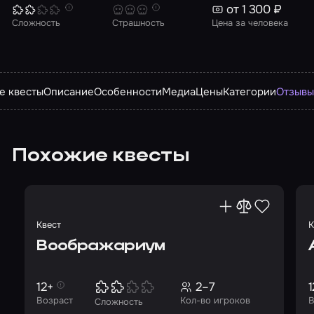
от 1 300 ₽
Сложность
Страшность
Цена за человека
е квесты
Описание
Особенности
Медиа
Цены
Категории
Отзыв
Похожие квесты
Квест
К
Воображариум
12+
2–7
1
Возраст
Кол-во игроков
В
Сложность