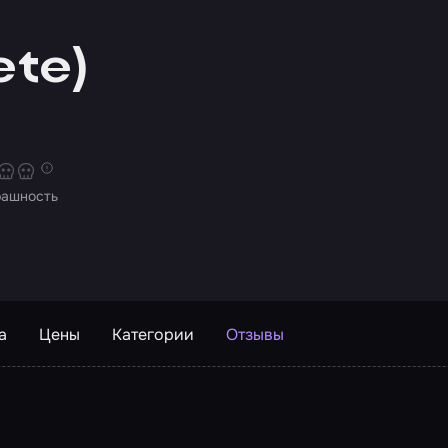
ete)
рашность
а
Цены
Категории
Отзывы