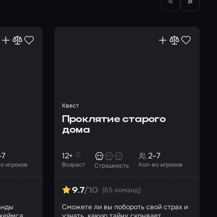
Квест
Проклятие старого
дома
–7
12+
2–7
о игроков
Возраст
Кол-во игроков
Страшность
(65 команд)
9.7
/10
анды
Сможете ли вы побороть свой страх и
Джеймса
узнать, какую тайну скрывает