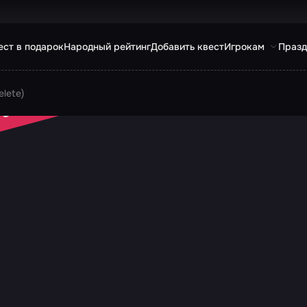
ест в подарок
Народный рейтинг
Добавить квест
Игрокам
Празд
lete)
 ЗАКРЫТ