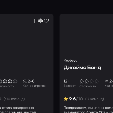
Морфеус
Джеймс Бонд
2–6
12+
2
Кол-во игроков
Возраст
Кол-в
ложность
Сложность
(<10 команд)
(17 команд)
0
9.6
/10
 стала совершенно
Поздравляем, вы члены ком
ой для жизни, настал
знаменитого Агента 007 – 