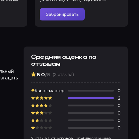
проклятый дом?
Забронировать
Средняя оценка по
отзывам
ельный
(2 отзыва)
5.0
/5
згадать
Квест-мастер
0
2
0
0
0
0
2 отзыва от игроков, опубликованные