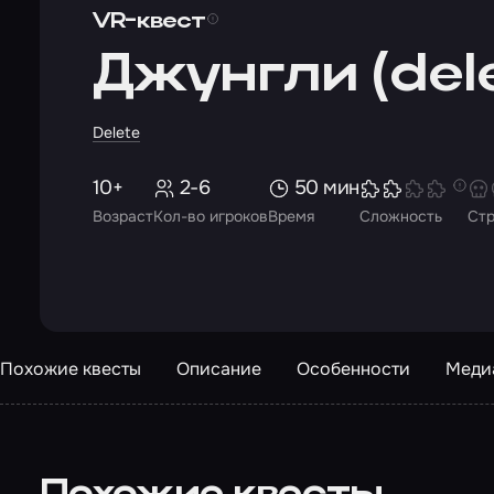
VR-квест
Джунгли (del
Delete
10+
2-6
50 мин
Возраст
Кол-во игроков
Время
Сложность
Ст
Похожие квесты
Описание
Особенности
Меди