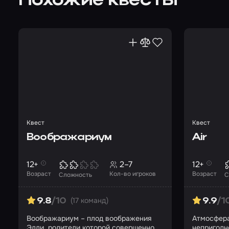
Похожие квесты
Квест
Квест
Воображариум
Air
12+
2–7
12+
Возраст
Кол-во игроков
Возраст
Сложность
С
(17 команд)
9.8
/10
9.9
/1
Воображариум – плод воображения
Атмосфера
Элли, родители которой совершенно
непригодн