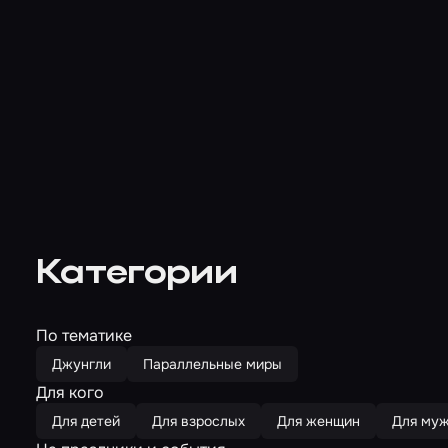
Категории
По тематике
Джунгли
Параллельные миры
Для кого
Для детей
Для взрослых
Для женщин
Для му