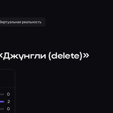
Виртуальная реальность
«Джунгли (delete)»
0
2
0