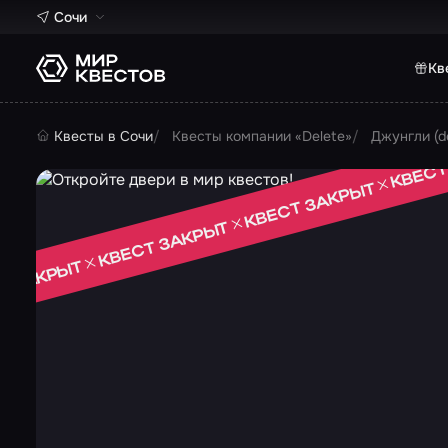
Сочи
Кв
Квесты в Сочи
Квесты компании «Delete»
Джунгли (de
КВЕСТ
КВЕСТ ЗАКРЫТ
КВЕСТ ЗАКРЫТ
Т ЗАКРЫТ
 ЗАКРЫТ