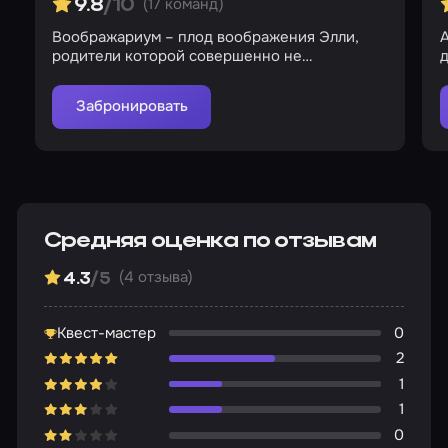
(17 команд)
9.8
/10
Воображариум – плод воображения Элли,
родители которой совершенно не
д
интересуются дочерью
Забронировать
Средняя оценка по отзывам
(4 отзыва)
4.3
/5
Квест-мастер
0
2
1
1
0