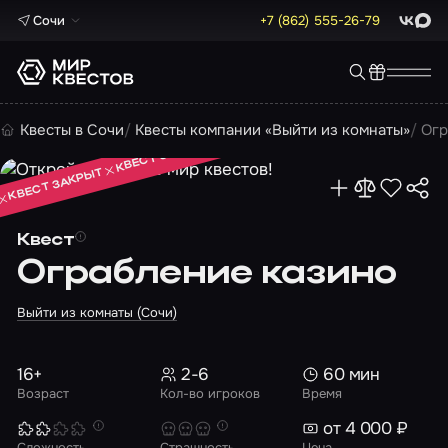
Сочи
+7 (862) 555-26-79
ВКонта
Max
КВЕСТ ЗАКРЫТ
Квесты в Сочи
Квесты компании «Выйти из комнаты»
Огр
КВЕСТ ЗАКРЫТ
КВЕСТ ЗАКРЫТ
Квест
Ограбление казино
Выйти из комнаты (Сочи)
16+
2-6
60 мин
Возраст
Кол-во игроков
Время
от 4 000 ₽
Сложность
Страшность
Цена