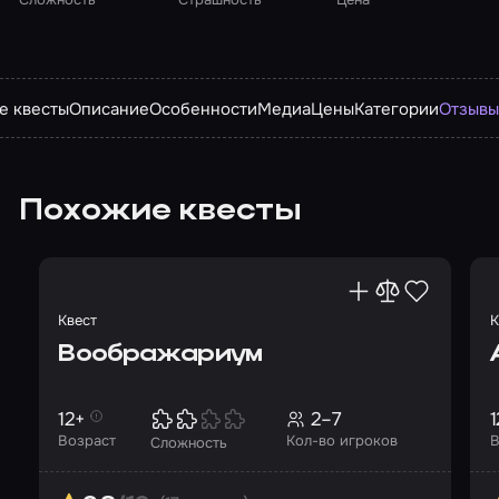
е квесты
Описание
Особенности
Медиа
Цены
Категории
Отзыв
Похожие квесты
Квест
К
Воображариум
12+
2–7
1
Возраст
Кол-во игроков
В
Сложность