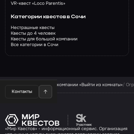
VR-квест «Loco Parentis»
Категории квестов в Сочи
Нестрашные квесты
Квесты до 4 человек
Квесты для большой компании
Все категории в Сочи
Квесты в Сочи
Квесты компании «Выйти из комнаты»
Огр
Контакты
Перейти на сайт партн
«Мир Квестов» - информационный сервис. Организация