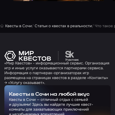
Квесты в Сочи
Статьи о квестах в реальности
Что такое
Перейти на сайт партн
«Мир Квестов» - информационный сервис. Организация
игр и иные услуги оказываются партнерами сервиса.
Информация о партнерах-организаторах игр
размещена на страницах квестов в разделе «Контакты»
→ «Услугу оказывает».
Квесты в Сочи на любой вкус
Квесты в Сочи — отличный отдых с семьей
и друзьями! Здесь вы найдете лучшие квест-
комнаты для захватывающих приключений
и незабываемых впечатлений.