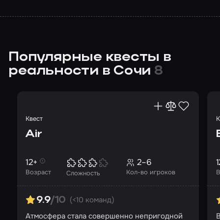
Популярные квесты в
реальности в Сочи
8
Квест
К
Air
12+
2–6
1
Возраст
Кол-во игроков
В
Сложность
(<10 команд)
9.9
/10
Атмосфера стала совершенно непригодной