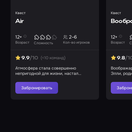
Квест
Квест
Air
Вообр
12+
2–6
12+
Возраст
Кол-во игроков
Возраст
Сложность
С
(<10 команд)
9.9
/10
9.8
/1
Атмосфера стала совершенно
Воображар
непригодной для жизни, настал
Элли, род
апокалипсис
не интере
Забронировать
Заброн