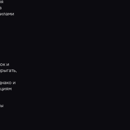
бя
в
вилами
ок и
рыгать,
днако и
ациям
ры