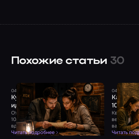
Похожие статьи
30
04 августа 2026
7 минут
Смельчак
04 августа 
Куда сходить на свидание: 10
Как отме
идей для двоих
10 идей 
От квеста до романтического ужина –
Квест, боу
10 идей для незабываемого вечера
вечеринка 
вдвоем
вашу комп
Читать подробнее
Читать под