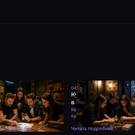
2026
6 минут
Смельчак
04 августа 2026
8 минут
См
тить день рождения:
Куда сходить в плоху
для взрослой компании
в Москве: 10 идей под
линг, тематическая
Квест, музей, антикафе и д
и другие форматы под
куда сходить в дождливый 
анию
робнее
Читать подробнее