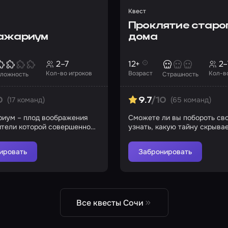
Квест
Проклятие старо
ажариум
дома
2–7
12+
2–
Кол-во игроков
Возраст
Кол-в
ложность
Страшность
(17 команд)
(65 команд)
0
9.7
/10
иум – плод воображения
Сможете ли вы побороть сво
ители которой совершенно
узнать, какую тайну скрыва
суются дочерью
проклятый дом?
ировать
Забронировать
Все квесты Сочи