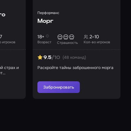
Перформанс
го
Морг
7
18+
2–10
о игроков
Возраст
Кол-во игроков
Страшность
(48 команд)
9.5
/10
й страх и
Раскройте тайны заброшенного морга
ет
Забронировать