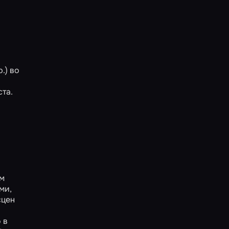
.) во
та.
ым
ми,
сцен
 в