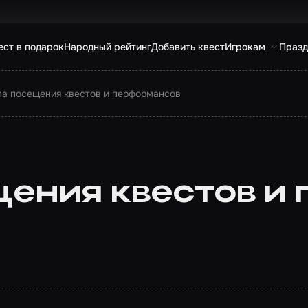
ест в подарок
Народный рейтинг
Добавить квест
Игрокам
Празд
а посещения квестов и перформансов
ения квестов и