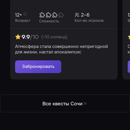
12+
2–6
1
Возраст
Кол-во игроков
В
Сложность
(<10 команд)
9.9
/10
Атмосфера стала совершенно непригодной
С
для жизни, настал апокалипсис
к
Забронировать
Все квесты Сочи