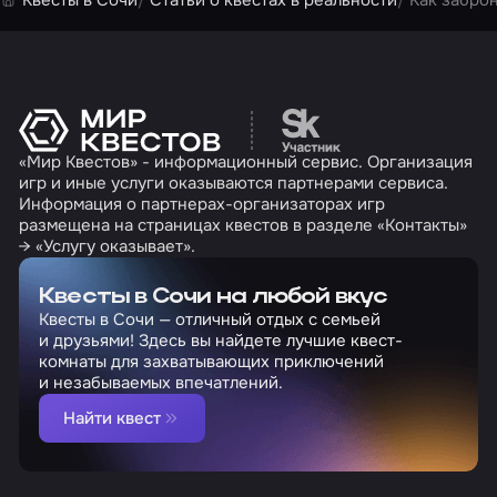
Квесты в Сочи
Статьи о квестах в реальности
Как забро
Перейти на сайт партн
«Мир Квестов» - информационный сервис. Организация
игр и иные услуги оказываются партнерами сервиса.
Информация о партнерах-организаторах игр
размещена на страницах квестов в разделе «Контакты»
→ «Услугу оказывает».
Квесты в Сочи на любой вкус
Квесты в Сочи — отличный отдых с семьей
и друзьями! Здесь вы найдете лучшие квест-
комнаты для захватывающих приключений
и незабываемых впечатлений.
Найти квест