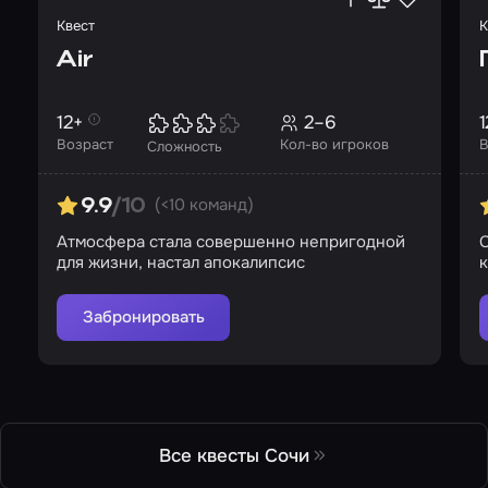
Квест
К
Air
12+
2–6
1
Возраст
Кол-во игроков
В
Сложность
(<10 команд)
9.9
/10
Атмосфера стала совершенно непригодной
С
для жизни, настал апокалипсис
к
Забронировать
Все квесты Сочи