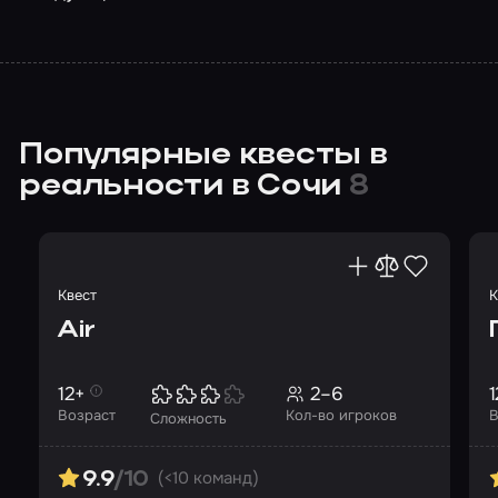
Популярные квесты в
реальности в Сочи
8
Квест
К
Air
12+
2–6
1
Возраст
Кол-во игроков
В
Сложность
(<10 команд)
9.9
/10