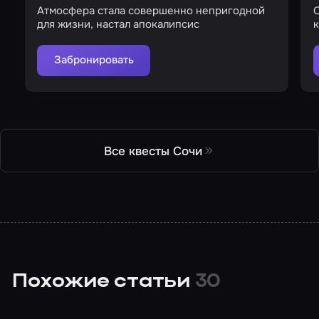
Атмосфера стала совершенно непригодной
С
для жизни, настал апокалипсис
к
Забронировать
Все квесты Сочи
Похожие статьи
30